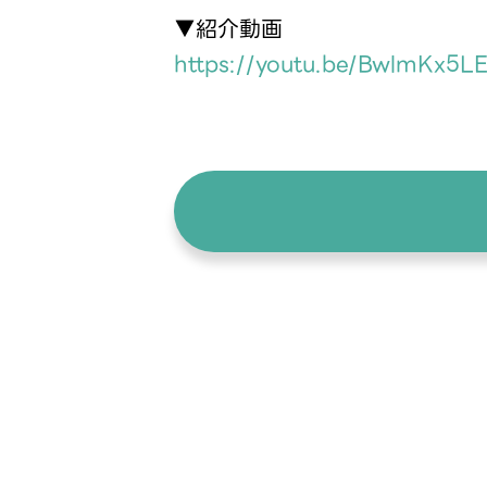
▼紹介動画
https://youtu.be/BwlmKx5L