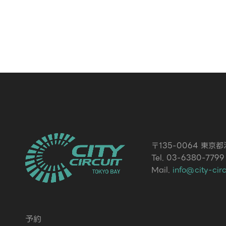
〒135-0064 東京
Tel. 03-6380-7799
Mail.
info@city-cir
予約