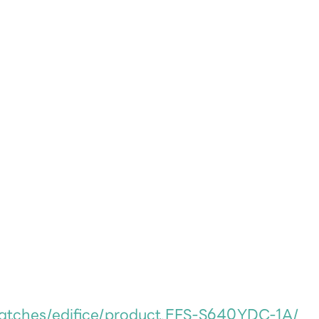
atches/edifice/product.EFS-S640YDC-1A/