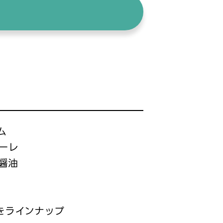
ム
ーレ
醤油
をラインナップ