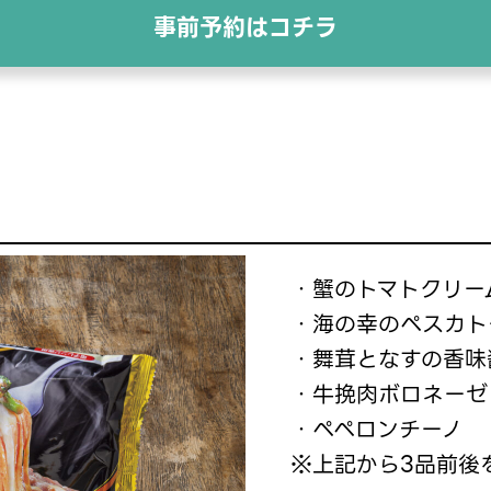
事前予約はコチラ
・蟹のトマトクリー
・海の幸のペスカト
・舞茸となすの香味
・牛挽肉ボロネーゼ
・ペペロンチーノ
※上記から3品前後