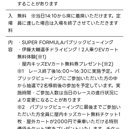
することがあります
入
無料 ※当日14:10から席に着席いただけます。定
場
員に達した場合は入場を終了させていただきます
料
内
・SUPER FORMULAパブリックビューイング
容
・伊藤大輔選手ドライビング！2人乗りEVカート
無料体験(※1)
・屋内キッズEVカート無料券プレゼント(※2)
※1 レース終了後16:00～16:30に実施予定。パ
ブリックビューイングにご参加いただいた方の中
から抽選で2名様前後の参加を予定しています。実
施時間・ご参加人数は当日のレースの進行状況に
より変更になることがあります
※2 パブリックビューイングに最後までご参加い
ただいた方全員に屋内キッズカート無料チケット1
枚・屋外カートが2000円で乗車いただける特別
優待チケット1枚をプレゼントいたします。チケッ